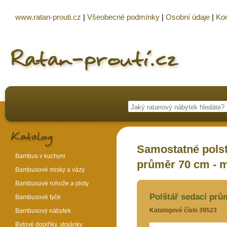
www.ratan-prouti.cz
|
Všeobecné podmínky
|
Osobní údaje
|
Kon
Samostatné polst
Bambus v kuchyni
průměr 70 cm - 
Bambusové misky a vázy
Bambusové rohože a ploty
Polštář sedací prů
Bambusové tyče
Katalogové číslo 39523
Bambusový nábytek
Bytové doplňky, stojánky