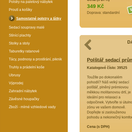
Polstry na paletový nábytek
349 Kč
Proutí a košíky
Doprava: standardní
Samostatné polstry a látky
Sedací soupravy malé
Stínící plachty
D
Stolky a stoly
Taburetky ratanové
 průměr 70 cm - růžičky
Tácy, podnosy a prostírání, piknik
Polštář sedací prů
Truhly a prádelní koše
9520
Katalogové číslo: 39525
Ubrusy
hodlí s
Toužíte po dokonalém
ím
pohodlí? Náš velký sedací
Výprodej
ružná
polštář, plněný prémiovou
Zahradní nábytek
konale
měkkou molitanovou drtí, je
maximální
ideální pro relaxaci a
Závěsné houpačky
 posezení a
odpočinek. Vytvořte si útuln
Zboží - mírné vzhledové vady
vůj
zónu ve vašem domově.
Dopřejte si zaslouženou
pohodu a nekonečný komfor
Cena (s DPH)