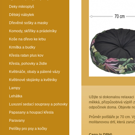
Deky mikroplyš
Dětský nábytek
Dřevěné sošky a masky
Komody, skříňky a prádelníky
Koše na dřevo ke krbu
Krmítka a budky
Křesla ratan plus kov
Křesla, pohovky a židle
Květináče, obaly a pálené vázy
Květinové stojánky a květníky
Lampy
Lehátka
Užijte si dokonalou relaxac
měkká, přizpůsobivá výplň za
Luxusní sedací soupravy a pohovky
odpočinek doma. Objevte no
Papasany a houpací křesla
Průměr polštáře je 70 cm. Vý
Paravany
molitanovou drtí, která zaru
Pelíšky pro psy a kočky
Cena (s DPH)