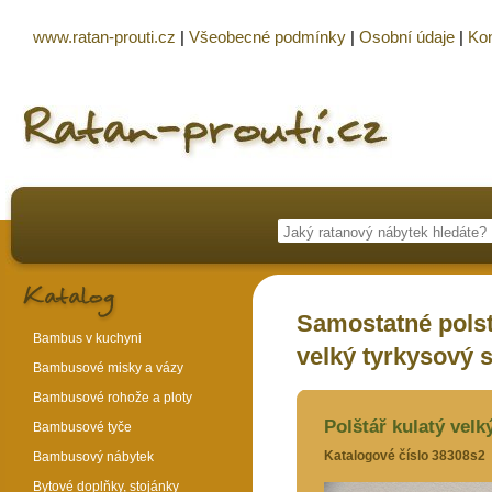
www.ratan-prouti.cz
|
Všeobecné podmínky
|
Osobní údaje
|
Kon
Samostatné polst
Bambus v kuchyni
velký tyrkysový s
Bambusové misky a vázy
Bambusové rohože a ploty
Polštář kulatý velk
Bambusové tyče
Katalogové číslo 38308s2
Bambusový nábytek
Bytové doplňky, stojánky