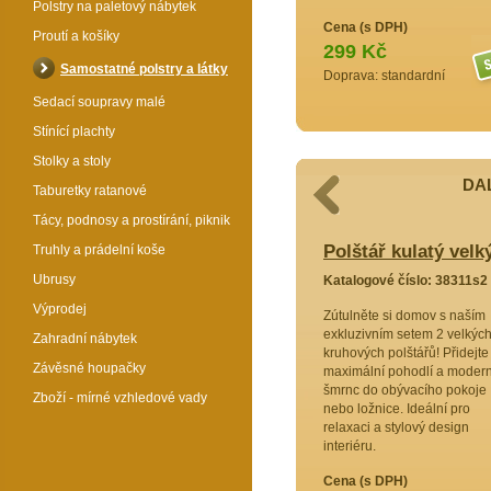
Polstry na paletový nábytek
Cena (s DPH)
Proutí a košíky
299 Kč
Samostatné polstry a látky
Doprava: standardní
Sedací soupravy malé
Stínící plachty
Stolky a stoly
DAL
Taburetky ratanové
Tácy, podnosy a prostírání, piknik
 velký žlutý set 2 kusy
Polštář kulatý velk
Truhly a prádelní koše
Ubrusy
8309s2
Katalogové číslo: 38311s2
Výprodej
! Stylový
Zútulněte si domov s naším
ých
exkluzivním setem 2 velkýc
Zahradní nábytek
erní
kruhových polštářů! Přidejte
Závěsné houpačky
é pohodlí.
maximální pohodlí a modern
pro
šmrnc do obývacího pokoje
Zboží - mírné vzhledové vady
i. Vytvořte
nebo ložnice. Ideální pro
nce.
relaxaci a stylový design
interiéru.
Cena (s DPH)