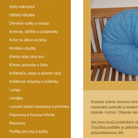
Deky mikroplyš
Dětský nábytek
Dřevěné sošky a masky
Komody, skříňky a prádelníky
Koše na dřevo ke krbu
Krmítka a budky
Křesla ratan plus kov
Křesla, pohovky a židle
Květináče, obaly a pálené vázy
Květinové stojánky a květníky
Lampy
Lehátka
Dodejte svému domovu šmrnc
Luxusní sedací soupravy a pohovky
maximální pohodlí a moderní
obývák i ložnici. Objevte st
Papasany a houpací křesla
Set dvou kusů praktických d
Paravany
Tloušťka polštáře je přibližn
Pelíšky pro psy a kočky
polyuretanovou drtí.