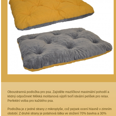
Oboustranná podložka pro psa. Zajistěte mazlíčkovi maximální pohodlí a
klidný odpočinek! Měkká molitanová výplň tvoří ideální pelíšek pro relax.
Perfektní volba pro každého psa.
Podložka je z jedné strany z mikroplyše, což pejsek ocení hlavně v zimním
období. Z druhé strany je potahová látka ve složení 70% bavlna a 30%