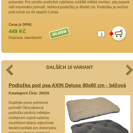
polyester. Pro výrobu podložek vybíráme zvláště měkký molitan, aby pejsek
měl maximální pohodlí. Velikost podložky je 80x60 cm. Podložku je možné
prát ručně na 40 stupňů Celsia.
Cena (s DPH)
449 Kč
Doprava: standardní
DALŠÍCH 10 VARIANT
vá
Podložka pod psa AXIN Deluxe 80x60 cm - béžová
P
Katalogové číslo: 36026
K
Dopřejte psovi prémiové
P
pohodlí! Oboustranná
O
podložka plněná měkkým
m
molitanem zajistí vašemu
z
mazlíčkovi klidný odpočinek.
k
Ideální pelíšek pro dokonalou
k