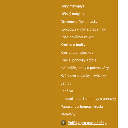
Deky mikroplyš
Dětský nábytek
Dřevěné sošky a masky
Komody, skříňky a prádelníky
Koše na dřevo ke krbu
Krmítka a budky
Křesla ratan plus kov
Křesla, pohovky a židle
Květináče, obaly a pálené vázy
Květinové stojánky a květníky
Lampy
Lehátka
Luxusní sedací soupravy a pohovky
Papasany a houpací křesla
Paravany
Pelíšky pro psy a kočky