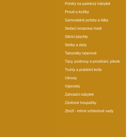
Polstry na paletový nábytek
Proutí a košíky
Samostatné polstry a látky
Sedací soupravy malé
Stínící plachty
Stolky a stoly
Taburetky ratanové
Tácy, podnosy a prostírání, piknik
Truhly a prádelní koše
Ubrusy
Výprodej
Podložka pod psa AXIN Deluxe 80x60 cm - víno
Zahradní nábytek
Katalogové číslo: 36025
Závěsné houpačky
Dopřejte psovi komfort!
Oboustranná podložka s
Zboží - mírné vzhledové vady
měkkou molitanovou výplní
zajistí dokonalý odpočinek a
sladké sny. Pro pohodlí vašeho
mazlíčka každý den. Ideální