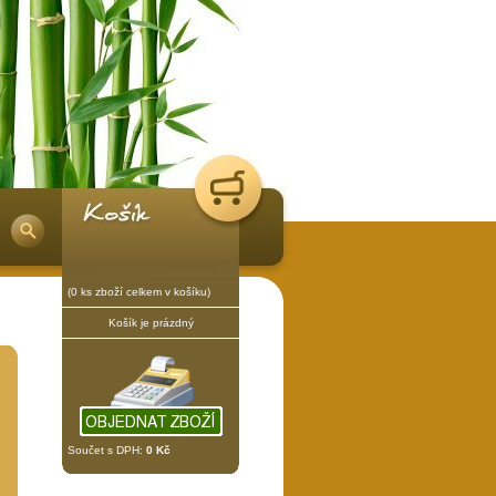
(0 ks zboží celkem v košíku)
Košík je prázdný
Součet s DPH:
0 Kč