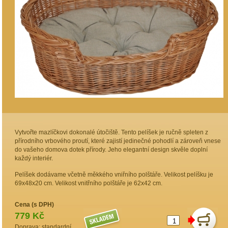
Vytvořte mazlíčkovi dokonalé útočiště. Tento pelíšek je ručně spleten z
přírodního vrbového proutí, které zajistí jedinečné pohodlí a zároveň vnese
do vašeho domova dotek přírody. Jeho elegantní design skvěle doplní
každý interiér.
Pelíšek dodávame včetně měkkého vniřního polštáře. Velikost pelíšku je
69x48x20 cm. Velikost vnitřního polštáře je 62x42 cm.
Cena (s DPH)
779 Kč
Doprava: standardní