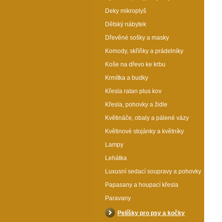
Deky mikroplyš
Dětský nábytek
Dřevěné sošky a masky
Komody, skříňky a prádelníky
Koše na dřevo ke krbu
Krmítka a budky
Křesla ratan plus kov
Křesla, pohovky a židle
Květináče, obaly a pálené vázy
Květinové stojánky a květníky
Lampy
Lehátka
Luxusní sedací soupravy a pohovky
Papasany a houpací křesla
Paravany
Pelíšky pro psy a kočky