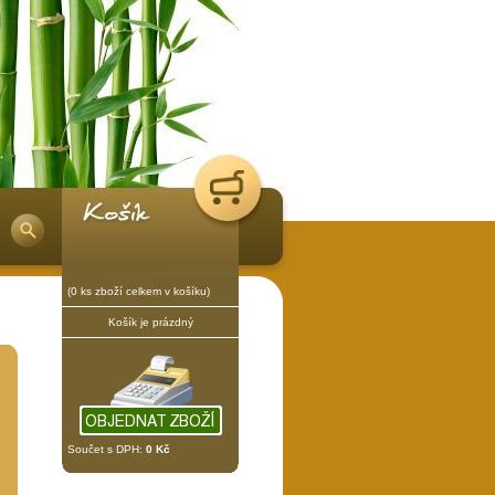
(0 ks zboží celkem v košíku)
Košík je prázdný
Součet s DPH:
0 Kč