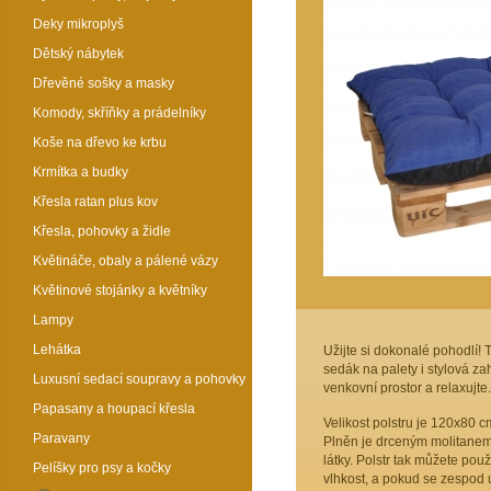
Deky mikroplyš
Dětský nábytek
Dřevěné sošky a masky
Komody, skříňky a prádelníky
Koše na dřevo ke krbu
Krmítka a budky
Křesla ratan plus kov
Křesla, pohovky a židle
Květináče, obaly a pálené vázy
Květinové stojánky a květníky
Lampy
Lehátka
Užijte si dokonalé pohodlí! 
sedák na palety i stylová z
Luxusní sedací soupravy a pohovky
venkovní prostor a relaxujte
Papasany a houpací křesla
Velikost polstru je 120x80 cm.
Paravany
Plněn je drceným molitanem
látky. Polstr tak můžete použ
Pelíšky pro psy a kočky
vlhkost, a pokud se zespod u