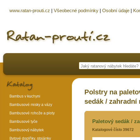
www.ratan-prouti.cz
|
Všeobecné podmínky
|
Osobní údaje
|
Kon
Polstry na palet
Bambus v kuchyni
sedák / zahradní
Bambusové misky a vázy
Bambusové rohože a ploty
Paletový sedák / z
Bambusové tyče
Katalogové číslo 39672
Bambusový nábytek
Bytové doplňky, stojánky