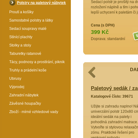
Sedací polstr je prošitý na
Polstry na paletový nábytek
rozložení náplně a tím i poh
Proutí a košíky
lepší uchycení k paletám či
Samostatné polstry a látky
Cena (s DPH)
Sedací soupravy malé
399 Kč
Stínící plachty
Doprava: standardní
Stolky a stoly
Taburetky ratanové
Tácy, podnosy a prostírání, piknik
DAL
Truhly a prádelní koše
Ubrusy
Výprodej
 / zahradní matrace žlutý melír
Paletový sedák / za
Zahradní nábytek
9669
Katalogové číslo: 39671
Závěsné houpačky
u v oázu
Užijte si zahradu naplno! N
lní polstr
univerzální polstr 120x80 cm
Zboží - mírné vzhledové vady
lý
ideální sedák na palety i
xační
pohodlná zahradní matrace.
jte si
Vytvořte si stylovou relaxačn
styl venku
zónu. Praktické řešení pro
m řešením
venkovní pohodu.