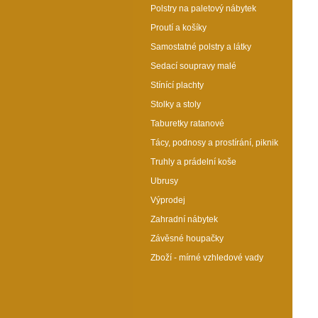
Polstry na paletový nábytek
Proutí a košíky
Samostatné polstry a látky
Sedací soupravy malé
Matrace pro psa 80x57 cm žlutá
Stínící plachty
Katalogové číslo: 36669
Stolky a stoly
Taburetky ratanové
Hledáte střední matraci pro
psa? Dopřejte svému
Tácy, podnosy a prostírání, piknik
mazlíčkovi zasloužený klidný
spánek a pohodlí. Náš pelíšek
Truhly a prádelní koše
pro psy střední velikosti je
Ubrusy
ideální pro zdravý odpočinek.
Kvalitní spánek = šťastný pes!
Výprodej
Zahradní nábytek
Cena (s DPH)
399 Kč
Závěsné houpačky
Zboží - mírné vzhledové vady
Více