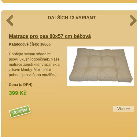
DALŠÍCH 13 VARIANT
Matrace pro psa 80x57 cm béžová
M
Katalogové číslo: 36666
K
Dopřejte svému střednímu
H
psovi luxusní odpočinek. Naše
p
matrace zajistí klidný spánek a
m
zdravé klouby. Maximální
a
pohodlí pro vašeho mazlíčka!
k
s
Cena (s DPH)
p
399 Kč
C
Více >>
 >>