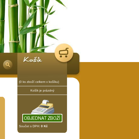
(0 ks zboží celkem v košíku)
Košík je prázdný
Součet s DPH:
0 Kč