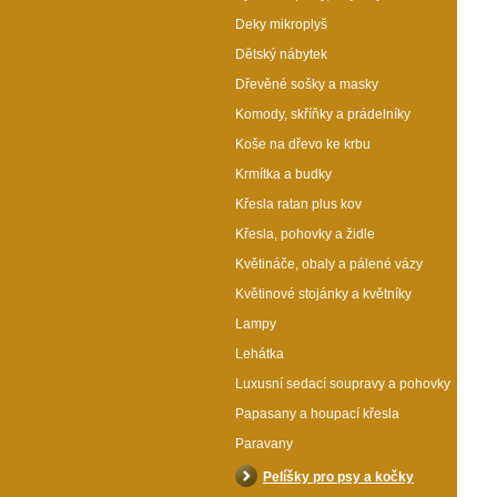
Deky mikroplyš
Dětský nábytek
Dřevěné sošky a masky
Komody, skříňky a prádelníky
Koše na dřevo ke krbu
Krmítka a budky
Křesla ratan plus kov
Křesla, pohovky a židle
Květináče, obaly a pálené vázy
Květinové stojánky a květníky
Lampy
Lehátka
Luxusní sedací soupravy a pohovky
Papasany a houpací křesla
Paravany
Pelíšky pro psy a kočky