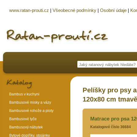
www.ratan-prouti.cz
|
Všeobecné podmínky
|
Osobní údaje
|
Kon
Pelíšky pro psy 
Bambus v kuchyni
120x80 cm tmavě
Bambusové misky a vázy
Bambusové rohože a ploty
Matrace pro psa 1
Bambusové tyče
Katalogové číslo 36684
Bambusový nábytek
Bytové doplňky, stojánky