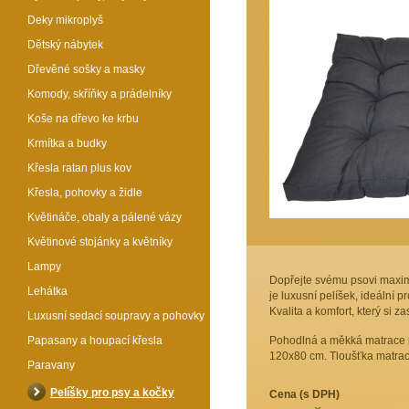
Deky mikroplyš
Dětský nábytek
Dřevěné sošky a masky
Komody, skříňky a prádelníky
Koše na dřevo ke krbu
Krmítka a budky
Křesla ratan plus kov
Křesla, pohovky a židle
Květináče, obaly a pálené vázy
Květinové stojánky a květníky
Lampy
Dopřejte svému psovi maximá
Lehátka
je luxusní pelíšek, ideální
Kvalita a komfort, který si za
Luxusní sedací soupravy a pohovky
Papasany a houpací křesla
Pohodlná a měkká matrace p
120x80 cm. Tloušťka matrace
Paravany
Pelíšky pro psy a kočky
Cena (s DPH)