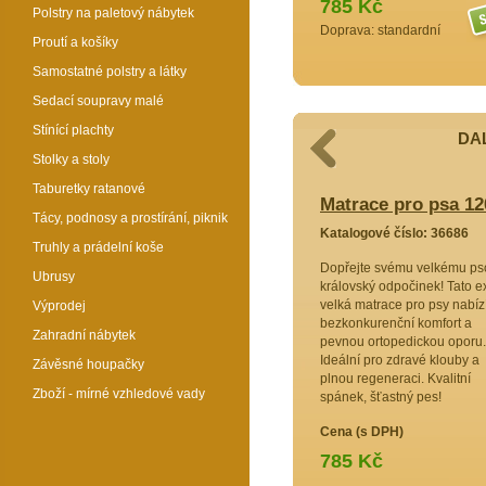
785 Kč
Polstry na paletový nábytek
Doprava: standardní
Proutí a košíky
Samostatné polstry a látky
Sedací soupravy malé
Stínící plachty
DAL
Stolky a stoly
Taburetky ratanové
sa 120x80 cm žlutá
Matrace pro psa 1
Tácy, podnosy a prostírání, piknik
6689
Katalogové číslo: 36686
Truhly a prádelní koše
íčkovi
Dopřejte svému velkému ps
Ubrusy
ato extra
královský odpočinek! Tato e
 zajistí
velká matrace pro psy nabíz
Výprodej
dostatek
bezkonkurenční komfort a
Zahradní nábytek
pánek.
pevnou ortopedickou oporu.
kteří
Ideální pro zdravé klouby a
Závěsné houpačky
neraci.
plnou regeneraci. Kvalitní
Zboží - mírné vzhledové vady
at!
spánek, šťastný pes!
Cena (s DPH)
785 Kč