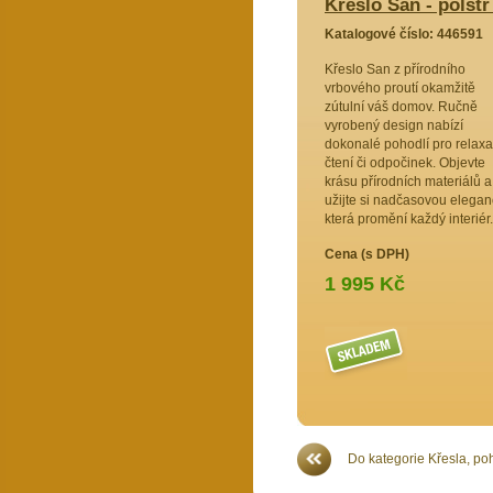
olstr žlutý melír
Křeslo San - polstr
46589
Katalogové číslo: 446591
etené z
Křeslo San z přírodního
routí,
vrbového proutí okamžitě
mova
zútulní váš domov. Ručně
kost. Jeho
vyrobený design nabízí
í ideální
dokonalé pohodlí pro relaxa
žijte si
čtení či odpočinek. Objevte
terý
krásu přírodních materiálů a
 interiér.
užijte si nadčasovou elegan
.
která promění každý interiér.
Cena (s DPH)
1 995 Kč
Více >>
Do kategorie Křesla, po