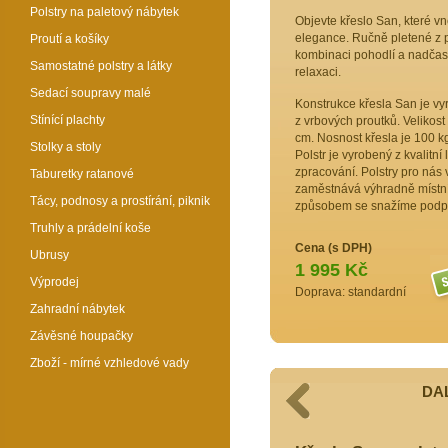
Polstry na paletový nábytek
Objevte křeslo San, které vn
elegance. Ručně pletené z p
Proutí a košíky
kombinaci pohodlí a nadčaso
Samostatné polstry a látky
relaxaci.
Sedací soupravy malé
Konstrukce křesla San je vyr
Stínící plachty
z vrbových proutků. Velikos
cm. Nosnost křesla je 100 kg
Stolky a stoly
Polstr je vyrobený z kvalitní
zpracování. Polstry pro nás 
Taburetky ratanové
zaměstnává výhradně místní
Tácy, podnosy a prostírání, piknik
způsobem se snažíme podpor
Truhly a prádelní koše
Cena (s DPH)
Ubrusy
1 995 Kč
Výprodej
Doprava: standardní
Zahradní nábytek
Závěsné houpačky
Zboží - mírné vzhledové vady
DAL