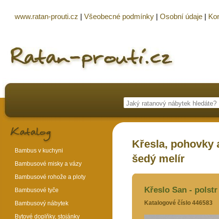
www.ratan-prouti.cz
|
Všeobecné podmínky
|
Osobní údaje
|
Kon
Křesla, pohovky a
Bambus v kuchyni
šedý melír
Bambusové misky a vázy
Bambusové rohože a ploty
Křeslo San - polstr
Bambusové tyče
Katalogové číslo 446583
Bambusový nábytek
Bytové doplňky, stojánky