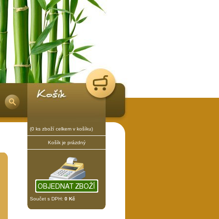
(0 ks zboží celkem v košíku)
Košík je prázdný
Součet s DPH:
0 Kč