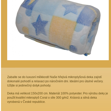
Zabalte se do luxusní měkkosti! Naše hřejivá mikroplyšová deka zajistí
dokonalé pohodlí a relaxaci po náročném dni. Ideální pro útulné večery.
Užijte si jedinečný dotyk pohody.
Deka má velikost 150x200 cm. Materiál 100% polyester. Pro výrobu deky je
použit kvalitní mikroplyš Coral o síle 300 g/m2. Krásná a silná deka
vyrobená v České republice.