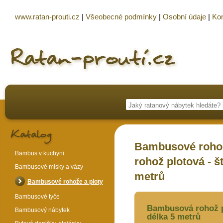
www.ratan-prouti.cz
|
Všeobecné podmínky
|
Osobní údaje
|
Kon
Bambusové rohož
Bambus v kuchyni
rohož plotová - š
Bambusové misky a vázy
metrů
Bambusové rohože a ploty
Bambusové tyče
Bambusová rohož p
Bambusový nábytek
délka 5 metrů