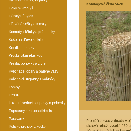
Bytové doplňky, stojánky
Katalogové číslo 5628
Deky mikroplyš
Dětský nábytek
Dřevěné sošky a masky
Komody, skříňky a prádelníky
Koše na dřevo ke krbu
Krmítka a budky
Křesla ratan plus kov
Křesla, pohovky a židle
Květináče, obaly a pálené vázy
Květinové stojánky a květníky
Lampy
Lehátka
Luxusní sedací soupravy a pohovky
Papasany a houpací křesla
Paravany
Proměňte svou zahradu v oá
plotová rohož, vysoká 130 c
Pelíšky pro psy a kočky
10mm štípaných bambusovýc