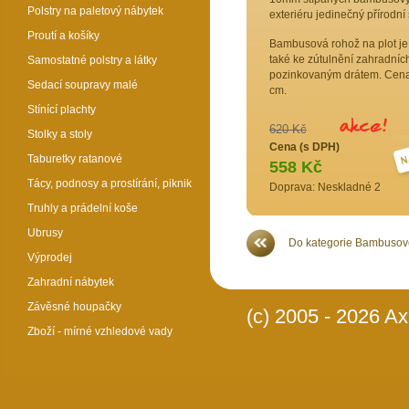
Polstry na paletový nábytek
exteriéru jedinečný přírodní
Proutí a košíky
Bambusová rohož na plot je 
také ke zútulnění zahradníc
Samostatné polstry a látky
pozinkovaným drátem. Cena 
Sedací soupravy malé
cm.
Stínící plachty
620 Kč
Stolky a stoly
Cena (s DPH)
Taburetky ratanové
558 Kč
Tácy, podnosy a prostírání, piknik
Doprava: Neskladné 2
Truhly a prádelní koše
Ubrusy
Do kategorie Bambusové
Výprodej
Zahradní nábytek
Závěsné houpačky
(c) 2005 - 2026 Axi
Zboží - mírné vzhledové vady