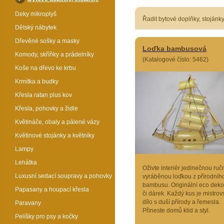
Deky mikroplyš
Řadit bytové doplňky, stojánk
Dětský nábytek
Dřevěné sošky a masky
Loďka bambusová
Komody, skříňky a prádelníky
(Katalogové číslo: 5462)
Koše na dřevo ke krbu
Krmítka a budky
Křesla ratan plus kov
Křesla, pohovky a židle
Květináče, obaly a pálené vázy
Květinové stojánky a květníky
Lampy
Lehátka
Oživte interiér jedinečnou ruč
Luxusní sedací soupravy a pohovky
vyráběnou loďkou z přírodníh
bambusu. Originální eco dek
Papasany a houpací křesla
či dárek. Každý kus je mistrov
dílo s duší přírody a řemesla.
Paravany
Přineste domů klid a styl.
Pelíšky pro psy a kočky