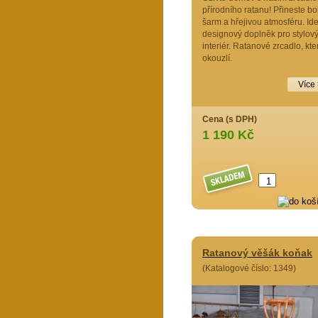
přírodního ratanu! Přineste b
šarm a hřejivou atmosféru. Ide
designový doplněk pro stylov
interiér. Ratanové zrcadlo, kte
okouzlí.
Více
Cena (s DPH)
1 190 Kč
Ratanový věšák koňak
(Katalogové číslo: 1349)