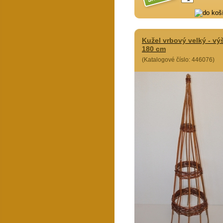
Kužel vrbový velký - vý
180 cm
(Katalogové číslo: 446076)