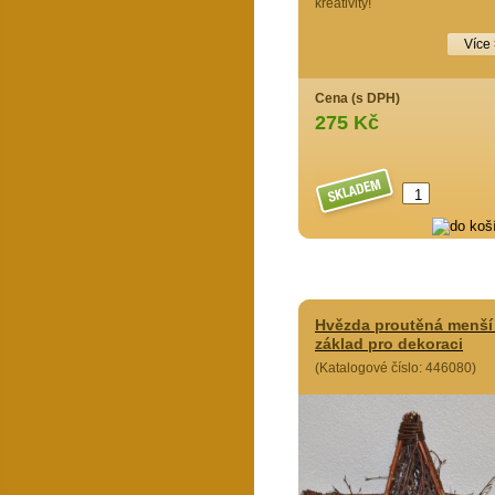
kreativity!
Více
Cena (s DPH)
275 Kč
Hvězda proutěná menší 
základ pro dekoraci
(Katalogové číslo: 446080)