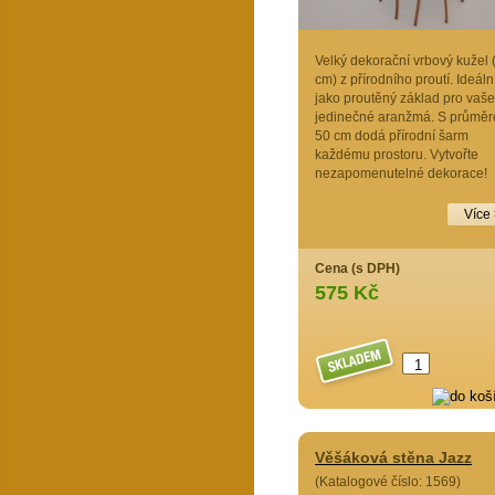
Velký dekorační vrbový kužel 
cm) z přírodního proutí. Ideáln
jako proutěný základ pro vaše
jedinečné aranžmá. S průmě
50 cm dodá přírodní šarm
každému prostoru. Vytvořte
nezapomenutelné dekorace!
Více
Cena (s DPH)
575 Kč
Věšáková stěna Jazz
(Katalogové číslo: 1569)