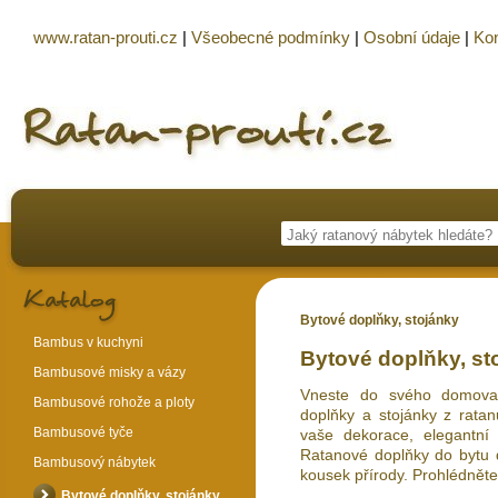
www.ratan-prouti.cz
|
Všeobecné podmínky
|
Osobní údaje
|
Kon
Bytové doplňky, stojánky
Bambus v kuchyni
Bytové doplňky, st
Bambusové misky a vázy
Vneste do svého domova 
Bambusové rohože a ploty
doplňky a stojánky z ratan
Bambusové tyče
vaše dekorace, elegantní 
Ratanové doplňky do bytu d
Bambusový nábytek
kousek přírody. Prohlédněte
Bytové doplňky, stojánky