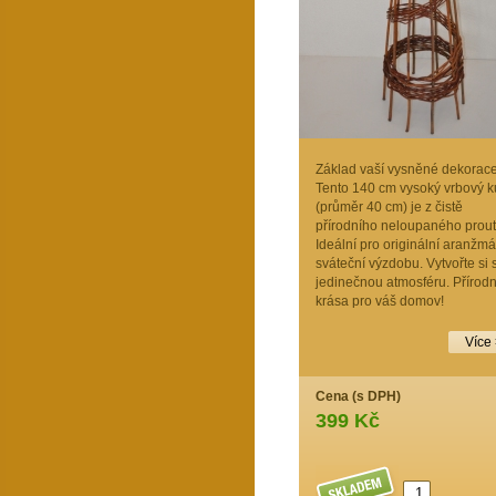
Základ vaší vysněné dekorace
Tento 140 cm vysoký vrbový k
(průměr 40 cm) je z čistě
přírodního neloupaného prout
Ideální pro originální aranžmá
sváteční výzdobu. Vytvořte si 
jedinečnou atmosféru. Přírodn
krása pro váš domov!
Více
Cena (s DPH)
399 Kč