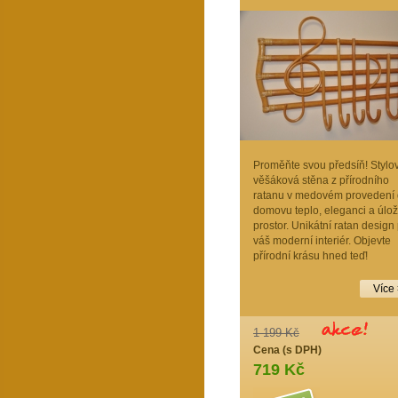
Proměňte svou předsíň! Stylo
věšáková stěna z přírodního
ratanu v medovém provedení
domovu teplo, eleganci a úlo
prostor. Unikátní ratan design
váš moderní interiér. Objevte
přírodní krásu hned teď!
Více
1 199 Kč
Cena (s DPH)
719 Kč