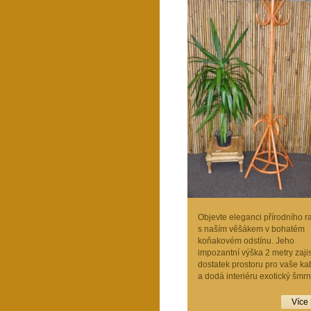
Objevte eleganci přírodního r
s naším věšákem v bohatém
koňakovém odstínu. Jeho
impozantní výška 2 metry zajis
dostatek prostoru pro vaše ka
a dodá interiéru exotický šmrn
Více