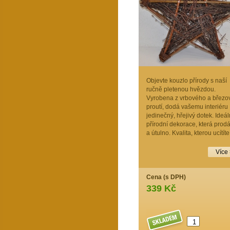
Objevte kouzlo přírody s naší
ručně pletenou hvězdou.
Vyrobena z vrbového a březo
proutí, dodá vašemu interiéru
jedinečný, hřejivý dotek. Ideál
přírodní dekorace, která prodá
a útulno. Kvalita, kterou ucítíte
Více
Cena (s DPH)
339 Kč