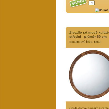
Zrcadlo ratanové kulaté
střední - průměr 60 cm
(Katalogové číslo: 1860)
Oživte domov s naším zrcadl