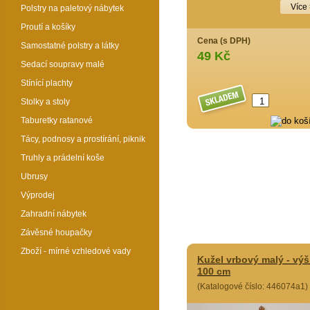
Více
Polstry na paletový nábytek
Proutí a košíky
Cena (s DPH)
Samostatné polstry a látky
49 Kč
Sedací soupravy malé
Stínící plachty
Stolky a stoly
Taburetky ratanové
Tácy, podnosy a prostírání, piknik
Truhly a prádelní koše
Ubrusy
Výprodej
Zahradní nábytek
Závěsné houpačky
Zboží - mírné vzhledové vady
Kužel vrbový malý - vý
100 cm
(Katalogové číslo: 446074a1)