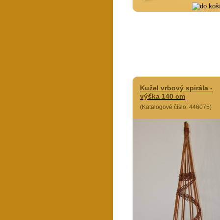
Kužel vrbový spirála -
výška 140 cm
(Katalogové číslo: 446075)