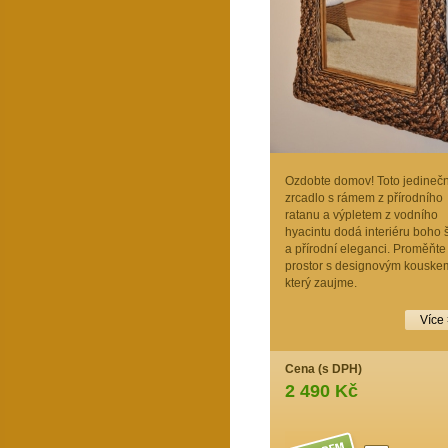
Ozdobte domov! Toto jedineč
zrcadlo s rámem z přírodního
ratanu a výpletem z vodního
hyacintu dodá interiéru boho
a přírodní eleganci. Proměňte
prostor s designovým kouske
který zaujme.
Více
Cena (s DPH)
2 490 Kč